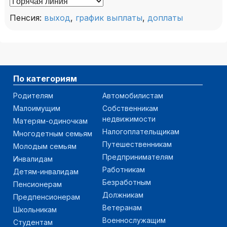
Пенсия:
выход
,
график выплаты
,
доплаты
По категориям
Родителям
Автомобилистам
Малоимущим
Собственникам
недвижимости
Матерям-одиночкам
Налогоплательщикам
Многодетным семьям
Путешественникам
Молодым семьям
Предпринимателям
Инвалидам
Работникам
Детям-инвалидам
Безработным
Пенсионерам
Должникам
Предпенсионерам
Ветеранам
Школьникам
Военнослужащим
Студентам