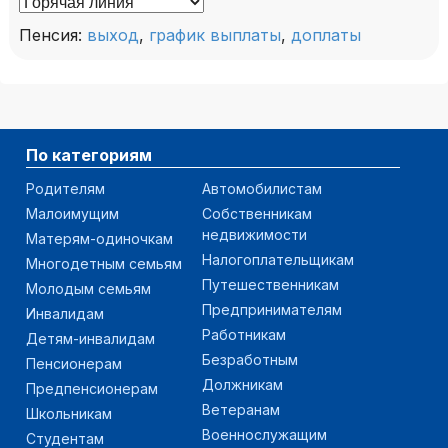
Пенсия:
выход
,
график выплаты
,
доплаты
По категориям
Родителям
Автомобилистам
Малоимущим
Собственникам
недвижимости
Матерям-одиночкам
Налогоплательщикам
Многодетным семьям
Путешественникам
Молодым семьям
Предпринимателям
Инвалидам
Работникам
Детям-инвалидам
Безработным
Пенсионерам
Должникам
Предпенсионерам
Ветеранам
Школьникам
Военнослужащим
Студентам