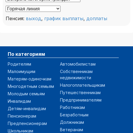
Пенсия:
выход
,
график выплаты
,
доплаты
По категориям
Родителям
Автомобилистам
Малоимущим
Собственникам
недвижимости
Матерям-одиночкам
Налогоплательщикам
Многодетным семьям
Путешественникам
Молодым семьям
Предпринимателям
Инвалидам
Работникам
Детям-инвалидам
Безработным
Пенсионерам
Должникам
Предпенсионерам
Ветеранам
Школьникам