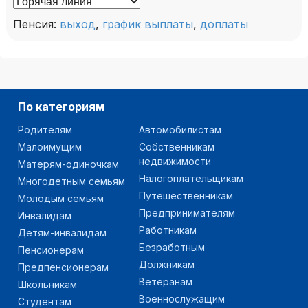
Пенсия:
выход
,
график выплаты
,
доплаты
По категориям
Родителям
Автомобилистам
Малоимущим
Собственникам
недвижимости
Матерям-одиночкам
Налогоплательщикам
Многодетным семьям
Путешественникам
Молодым семьям
Предпринимателям
Инвалидам
Работникам
Детям-инвалидам
Безработным
Пенсионерам
Должникам
Предпенсионерам
Ветеранам
Школьникам
Военнослужащим
Студентам