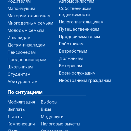
Родителям
Автомобилистам
Малоимущим
Собственникам
недвижимости
Матерям-одиночкам
Налогоплательщикам
Многодетным семьям
Путешественникам
Молодым семьям
Предпринимателям
Инвалидам
Работникам
Детям-инвалидам
Безработным
Пенсионерам
Должникам
Предпенсионерам
Ветеранам
Школьникам
Военнослужащим
Студентам
Иностранным гражданам
Абитуриентам
По ситуациям
Мобилизация
Выборы
Выплаты
Визы
Льготы
Медуслуги
Компенсации
Налоговые вычеты