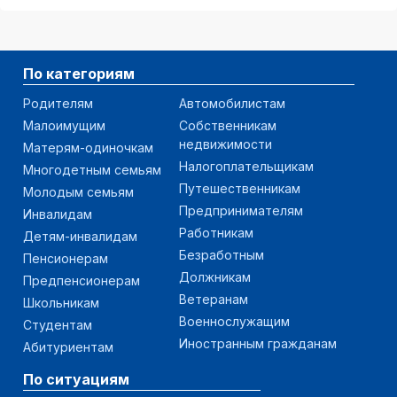
По категориям
Родителям
Автомобилистам
Малоимущим
Собственникам
недвижимости
Матерям-одиночкам
Налогоплательщикам
Многодетным семьям
Путешественникам
Молодым семьям
Предпринимателям
Инвалидам
Работникам
Детям-инвалидам
Безработным
Пенсионерам
Должникам
Предпенсионерам
Ветеранам
Школьникам
Военнослужащим
Студентам
Иностранным гражданам
Абитуриентам
По ситуациям