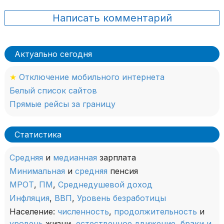
Написать комментарий
Актуально сегодня
★
Отключение мобильного интернета
Белый список сайтов
Прямые рейсы за границу
Статистика
Средняя
и
медианная
зарплата
Минимальная
и
средняя
пенсия
МРОТ
,
ПМ
,
Среднедушевой доход
Инфляция
,
ВВП
,
Уровень безработицы
Население:
численность
,
продолжительность
и
уровень
жизни,
естественное движение
,
браки и