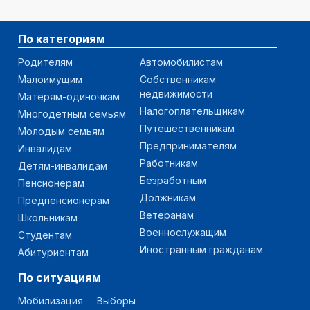
По категориям
Родителям
Автомобилистам
Малоимущим
Собственникам
недвижимости
Матерям-одиночкам
Налогоплательщикам
Многодетным семьям
Путешественникам
Молодым семьям
Предпринимателям
Инвалидам
Работникам
Детям-инвалидам
Безработным
Пенсионерам
Должникам
Предпенсионерам
Ветеранам
Школьникам
Военнослужащим
Студентам
Иностранным гражданам
Абитуриентам
По ситуациям
Мобилизация
Выборы