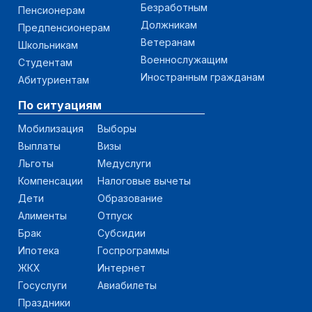
Безработным
Пенсионерам
Должникам
Предпенсионерам
Ветеранам
Школьникам
Военнослужащим
Студентам
Иностранным гражданам
Абитуриентам
По ситуациям
Мобилизация
Выборы
Выплаты
Визы
Льготы
Медуслуги
Компенсации
Налоговые вычеты
Дети
Образование
Алименты
Отпуск
Брак
Субсидии
Ипотека
Госпрограммы
ЖКХ
Интернет
Госуслуги
Авиабилеты
Праздники