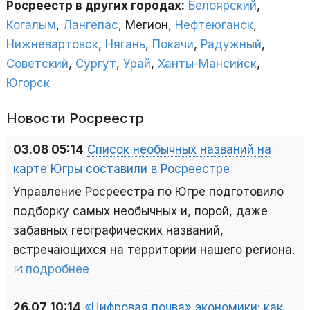
Росреестр в других городах:
Белоярский
,
Когалым
,
Лангепас
, Мегион,
Нефтеюганск
,
Нижневартовск
,
Нягань
,
Покачи
,
Радужный
,
Советский
,
Сургут
,
Урай
,
Ханты-Мансийск
,
Югорск
Новости Росреестр
03.08 05:14
Список необычных названий на
карте Югры составили в Росреестре
Управление Росреестра по Югре подготовило
подборку самых необычных и, порой, даже
забавных географических названий,
встречающихся на территории нашего региона.
подробнее
26.07 10:14
«Цифровая почва» экономики: как