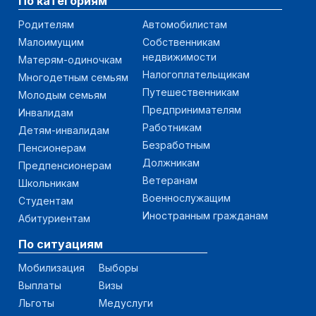
По категориям
Родителям
Автомобилистам
Малоимущим
Собственникам
недвижимости
Матерям-одиночкам
Налогоплательщикам
Многодетным семьям
Путешественникам
Молодым семьям
Предпринимателям
Инвалидам
Работникам
Детям-инвалидам
Безработным
Пенсионерам
Должникам
Предпенсионерам
Ветеранам
Школьникам
Военнослужащим
Студентам
Иностранным гражданам
Абитуриентам
По ситуациям
Мобилизация
Выборы
Выплаты
Визы
Льготы
Медуслуги