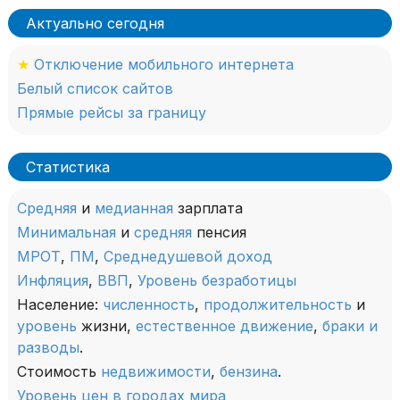
Актуально сегодня
★
Отключение мобильного интернета
Белый список сайтов
Прямые рейсы за границу
Статистика
Средняя
и
медианная
зарплата
Минимальная
и
средняя
пенсия
МРОТ
,
ПМ
,
Среднедушевой доход
Инфляция
,
ВВП
,
Уровень безработицы
Население:
численность
,
продолжительность
и
уровень
жизни,
естественное движение
,
браки и
разводы
.
Стоимость
недвижимости
,
бензина
.
Уровень цен в городах мира